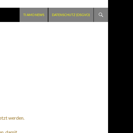
SPRINGE ZUM INHALT
TI AMO NEWS
DATENSCHUTZ (DSGVO)
etzt werden.
en, damit