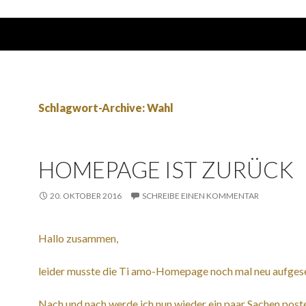
Schlagwort-Archive: Wahl
HOMEPAGE IST ZURÜCK
20. OKTOBER 2016
SCHREIBE EINEN KOMMENTAR
Hallo zusammen,
leider musste die Ti amo-Homepage noch mal neu aufges
Nach und nach werde ich nun wieder ein paar Sachen post