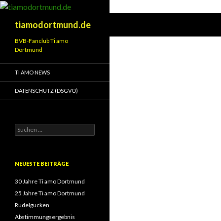
Suchen
tiamodortmund.de
BVB-Fanclub Ti amo
Dortmund
TI AMO NEWS
DATENSCHUTZ (DSGVO)
Suchen
nach:
NEUESTE BEITRÄGE
30 Jahre Ti amo Dortmund
25 Jahre Ti amo Dortmund
Rudelgucken
Abstimmungsergebnis