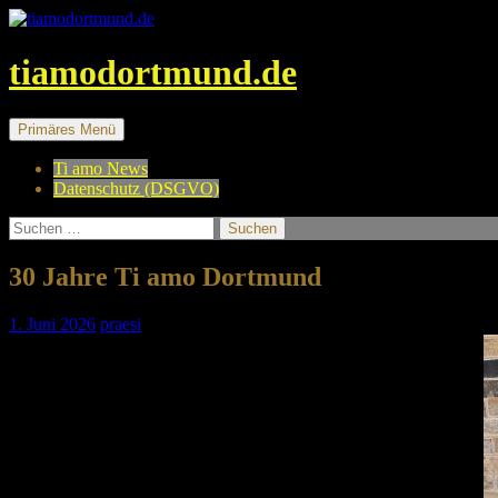
tiamodortmund.de
Suchen
Springe
Primäres Menü
zum
Inhalt
Ti amo News
Datenschutz (DSGVO)
Suchen
nach:
30 Jahre Ti amo Dortmund
1. Juni 2026
praesi