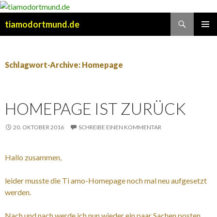
Suchen
tiamodortmund.de
SPRINGE
PRIMÄR
ZUM
MENÜ
INHALT
Schlagwort-Archive: Homepage
HOMEPAGE IST ZURÜCK
20. OKTOBER 2016
SCHREIBE EINEN KOMMENTAR
Hallo zusammen,
leider musste die Ti amo-Homepage noch mal neu aufgesetzt
werden.
Nach und nach werde ich nun wieder ein paar Sachen posten,