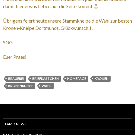
damit hier etwas Leben auf die Seite kommt 🙂
Übrigens feiert heute unsere Stammkneipe die Wahl zur besten
Kronen-Kneipe Dortmunds. Glückwunsch!!!
SGG
Euer Praesi
BRAUEREI
BRIEFKÄSTCHEN
HOMEPAGE
KRONEN
KRONENKNEIPE
WAHL
TI AMO NEWS