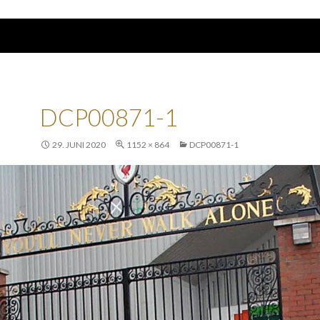
DCP00871-1
29. JUNI 2020
1152 × 864
DCP00871-1