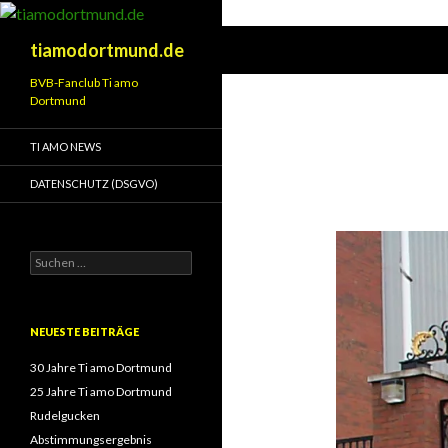
Suchen
tiamodortmund.de
BVB-Fanclub Ti amo
Dortmund
TI AMO NEWS
DATENSCHUTZ (DSGVO)
Suchen
nach:
NEUESTE BEITRÄGE
30 Jahre Ti amo Dortmund
25 Jahre Ti amo Dortmund
Rudelgucken
Abstimmungsergebnis