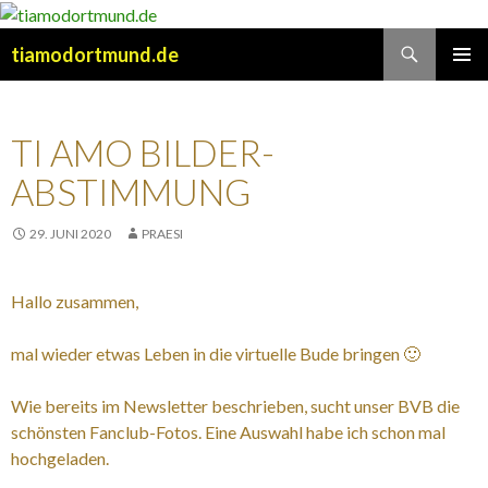
Suchen
tiamodortmund.de
SPRINGE
PRIMÄR
ZUM
MENÜ
INHALT
TI AMO BILDER-
ABSTIMMUNG
29. JUNI 2020
PRAESI
Hallo zusammen,
mal wieder etwas Leben in die virtuelle Bude bringen 🙂
Wie bereits im Newsletter beschrieben, sucht unser BVB die
schönsten Fanclub-Fotos. Eine Auswahl habe ich schon mal
hochgeladen.