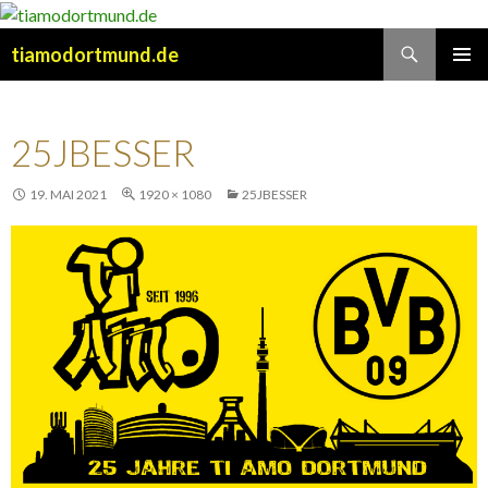
Suchen
tiamodortmund.de
SPRINGE
PRIMÄR
ZUM
MENÜ
INHALT
25JBESSER
19. MAI 2021
1920 × 1080
25JBESSER