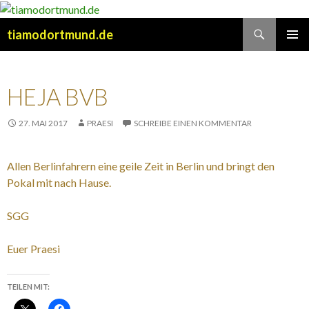
Suchen
tiamodortmund.de
SPRINGE
PRIMÄR
ZUM
MENÜ
INHALT
HEJA BVB
27. MAI 2017
PRAESI
SCHREIBE EINEN KOMMENTAR
Allen Berlinfahrern eine geile Zeit in Berlin und bringt den
Pokal mit nach Hause.
SGG
Euer Praesi
TEILEN MIT: